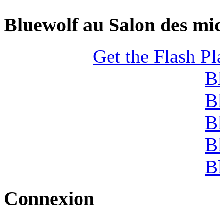
Bluewolf au Salon des mic
Get the Flash Pl
B
B
B
B
B
Connexion